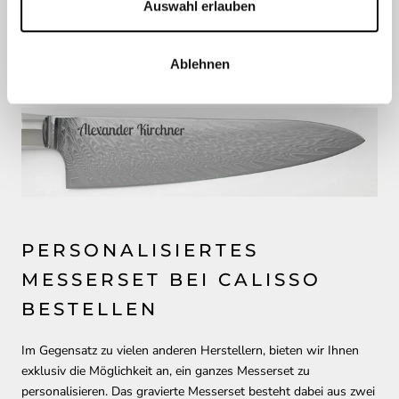
Auswahl erlauben
das Endresultat
wesentlich hochwertiger
wirkt.
Bei anderen Herstellern tragen sich die Gravuren teilweise mit
der Zeit ab. Calisso Gravuren halten ein Leben lang, genauso
Ablehnen
wie die Messer selbst.
PERSONALISIERTES
MESSERSET BEI CALISSO
BESTELLEN
Im Gegensatz zu vielen anderen Herstellern, bieten wir Ihnen
exklusiv die Möglichkeit an, ein ganzes Messerset zu
personalisieren. Das gravierte Messerset besteht dabei aus zwei