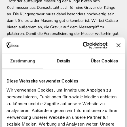
Trotz der auffälligen Maserung der Klinge bieten sich
Kochmesser aus Damaststahl auch für eine Gravur der Klinge
an. Die Klingengravur muss dabei besonders hochwertig sein,
damit Sie trotz der Maserung gut erkennbar ist. Wir bei Calisso
bieten außerdem an, die Gravur auf dem Messergriff zu
platzieren. Damit die Personalisierung der Messer weiterhin gut
sichtbar bleibt, muss sie eine gewisse Größe haben. Aus diesem
Grund bieten wir ausschließlich die Gravur von Initialen auf dem
Griff (beispielsweise A.C.) an. Wenn Sie ein Damast Messer mit
Gravur bestellen wollen, sind Sie bei uns also an der richtigen
Zustimmung
Details
Über Cookies
Adresse!
Diese Webseite verwendet Cookies
KÜCHENMESSER MIT GRAVUR ALS
GESCHENK
Wir verwenden Cookies, um Inhalte und Anzeigen zu
personalisieren, Funktionen für soziale Medien anbieten
Wir wissen, dass ein Geschenk erst dann besonders wird, wenn
zu können und die Zugriffe auf unsere Website zu
es ganz persönlich ist. Ein hochwertiges Küchenmesser mit
analysieren. Außerdem geben wir Informationen zu Ihrer
individualisierter Gravur ist wohl das beste Geschenk, das man
Verwendung unserer Website an unsere Partner für
einem (Hobby-) Koch machen kann. So kann man nicht nur
soziale Medien, Werbung und Analysen weiter. Unsere
seine besondere Wertschätzung zeigen, sondern schenkt auch