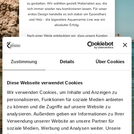
zu gestalten. Wir wählten gezielt Materialien aus, die
sich immer wieder neu kombinieren lassen. Für unser
erstes Design handelte es sich dabei um Epoxidharz
und Holz - die legendäre Aquamarine Line war ein
absoluter Erfolg.
Nach einer Weile entdeckten wir, dass unsere Kunden
die Messer sehr gern verschenken. Kurzerhand
etablierten wir einen eigenen Gravurservice - die
Messer wurden noch individueller
und die
ausgefallenen, personalisierbaren Griffe
waren somit
Zustimmung
Details
Über Cookies
unser Markenzeichen.
Und warum tun wir das alles?
Diese Webseite verwendet Cookies
Wir hoffen, dass unsere Messer bei unseren Kunden die
Liebe zum Kochen entfachen, sie dazu anregen, mehr
Wir verwenden Cookies, um Inhalte und Anzeigen zu
Zeit in der Küche zu verbringen und so einen
personalisieren, Funktionen für soziale Medien anbieten
gesünderen Lebensstil zu führen.
zu können und die Zugriffe auf unsere Website zu
Die Zukunft ist ungewiss, aber wir wissen, dass dies
analysieren. Außerdem geben wir Informationen zu Ihrer
erst der Anfang einer ganz besonderen Geschichte ist.
Verwendung unserer Website an unsere Partner für
Wir danken jedem einzelnen Kunden, der Teil der
Calisso-Familie
ist.
soziale Medien, Werbung und Analysen weiter. Unsere