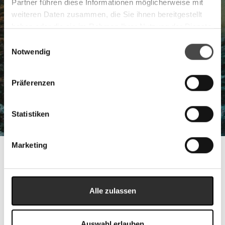
Partner führen diese Informationen möglicherweise mit
Sind Sie bereit, einzigartige und unvergessliche
weiteren Daten zusammen, die Sie ihnen bereitgestellt
Momente mit Ihrer Familie und Ihren Freunden zu
verbringen, endlich wieder Spaß am Kochen zu haben
haben oder die sie im Rahmen Ihrer Nutzung der Dienste
und gesünder zu essen?
gesammelt haben.
Einwilligungsauswahl
Notwendig
Wir freuen uns, Sie in der Calisso-Familien begrüßen zu
dürfen!
Präferenzen
ZURÜCK ZUM SHOP
Statistiken
Marketing
CALISSO
Impressum
Alle zulassen
AGB
Datenschutz
Auswahl erlauben