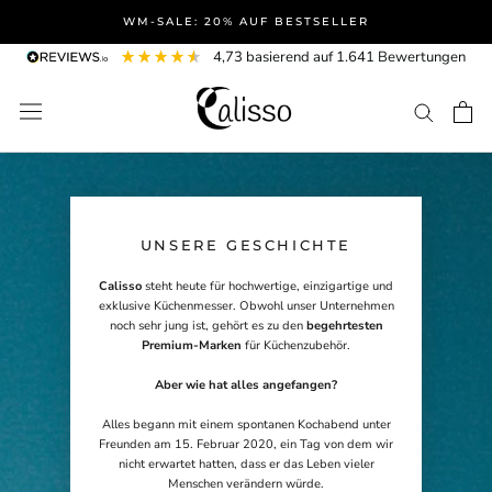
Direkt
WM-SALE: 20% AUF BESTSELLER
zum
4,73
basierend auf
1.641
Bewertungen
Inhalt
UNSERE GESCHICHTE
Calisso
steht heute für hochwertige, einzigartige und
exklusive Küchenmesser. Obwohl unser Unternehmen
noch sehr jung ist, gehört es zu den
begehrtesten
Premium-Marken
für Küchenzubehör.
Aber wie hat alles angefangen?
Alles begann mit einem spontanen Kochabend unter
Freunden am 15. Februar 2020, ein Tag von dem wir
nicht erwartet hatten, dass er das Leben vieler
Menschen verändern würde.