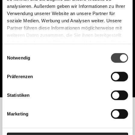
analysieren. Außerdem geben wir Informationen zu Ihrer
Verwendung unserer Website an unsere Partner für
soziale Medien, Werbung und Analysen weiter. Unsere
Partner führen diese Informationen möglicherweise mit
weiteren Daten zusammen, die Sie ihnen bereitgestellt
AB 210€
haben oder die sie im Rahmen Ihrer Nutzung der Dienste
gesammelt haben.
AQUAMARINE LINE
Einwilligungsauswahl
Notwendig
ANSEHEN
Präferenzen
Statistiken
Marketing
EXTRAS
MESSER-ZUBEHÖR