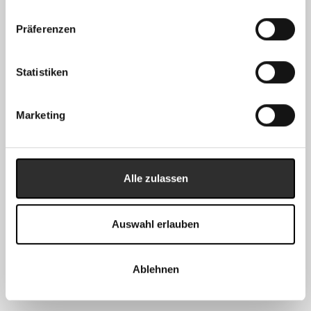
Präferenzen
Statistiken
PERFORMANCE SET
SERVING SET
AB €270,00
AB €790,00
Marketing
VORBESTELLUNG
AUSVERKAUFT
Alle zulassen
Auswahl erlauben
GEMISCHTES SERVIER-
Ablehnen
UND SCHNEIDEBRETT
AB €260,00