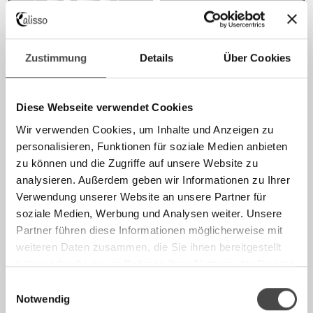
Zustimmung
Details
Über Cookies
PIONEER SET
ADVANCED SET
AB €230,00
AB €640,00
Diese Webseite verwendet Cookies
Wir verwenden Cookies, um Inhalte und Anzeigen zu
AUSVERKAUFT
personalisieren, Funktionen für soziale Medien anbieten
zu können und die Zugriffe auf unsere Website zu
analysieren. Außerdem geben wir Informationen zu Ihrer
Verwendung unserer Website an unsere Partner für
soziale Medien, Werbung und Analysen weiter. Unsere
Partner führen diese Informationen möglicherweise mit
BROTMESSER
AQUAMARINE
SERVIERBRETT
weiteren Daten zusammen, die Sie ihnen bereitgestellt
AB €120,00
€120,00
€190,00
haben oder die sie im Rahmen Ihrer Nutzung der Dienste
gesammelt haben.
Einwilligungsauswahl
Notwendig
AUSVERKAUFT