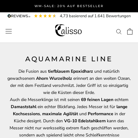
Direkt
WM-SALE: 20% AUF BESTSELLER
zum
4,73
basierend auf
1.641
Bewertungen
Inhalt
AQUAMARINE LINE
Die Fusion aus
tiefblauem Epoxidharz
und natürlich
gewachsenem
Ahorn Wurzelholz
erinnert an den weiten Ozean,
der mit dem Festland verschmilzt. Jeder Griff ist so einzigartig
wie die Küsten dieser Erde.
Auch die Messerklinge ist mit seinen
69 feinen Lagen
echtem
Damaststahl
ein echter Blickfang. Jedes Messer ist für
lange
Kochsessions
,
maximale Agilität
und
Performance
in der
Küche designt. Durch den
VG-10 Edelstahlkern
kann das
Messer nicht nur werksseitig extrem flach geschliffen werden,
sondern auch spielend leicht ohne Schleifkenntnisse