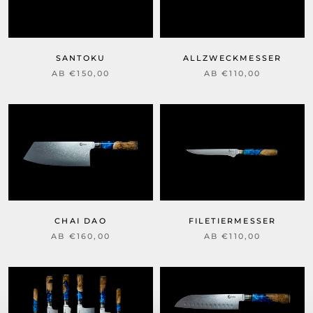
SANTOKU
ALLZWECKMESSER
AB €150,00
AB €110,00
CHAI DAO
FILETIERMESSER
AB €160,00
AB €110,00