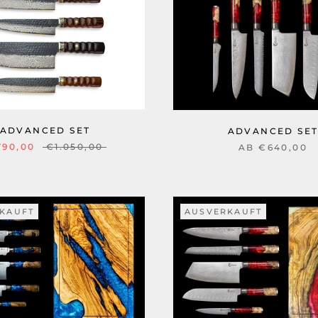
ADVANCED SET
ADVANCED SE
790,00
€1.050,00
AB €640,00
KAUFT
AUSVERKAUFT