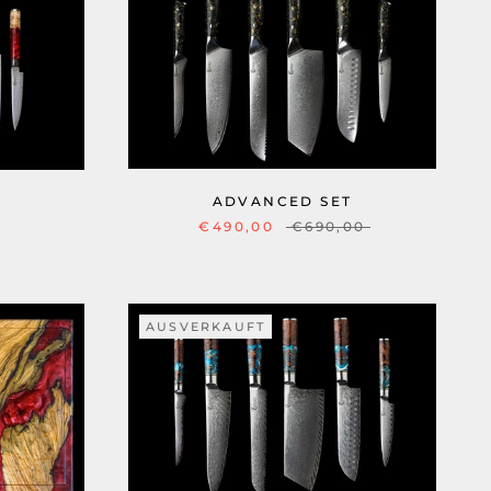
ADVANCED SET
T
€490,00
€690,00
AUSVERKAUFT