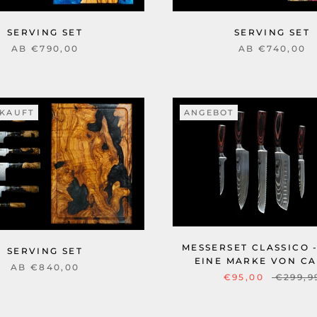
SERVING SET
SERVING SET
AB €790,00
AB €740,00
KAUFT
ANGEBOT
MESSERSET CLASSICO 
SERVING SET
EINE MARKE VON CA
AB €840,00
€95,00
€299,9