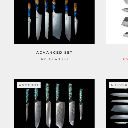
ADVANCED SET
AB €640,00
€
ANGEBOT
AUSVER