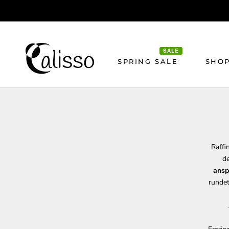
Direkt
zum
Inhalt
SALE
SPRING SALE
SHO
Raffi
de
ansp
rundet