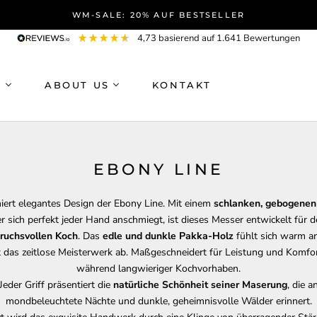
WM-SALE: 20% AUF BESTSELLER
4,73
basierend auf
1.641
Bewertungen
P
ABOUT US
KONTAKT
EBONY LINE
niert elegantes Design der Ebony Line. Mit einem
schlanken, gebogenen 
r sich perfekt jeder Hand anschmiegt, ist dieses Messer entwickelt für 
ruchsvollen Koch
. Das
edle und dunkle Pakka-Holz
fühlt sich warm a
 das zeitlose Meisterwerk ab. Maßgeschneidert für Leistung und Komfo
während langwieriger Kochvorhaben.
Jeder Griff präsentiert die
natürliche Schönheit seiner Maserung
, die a
mondbeleuchtete Nächte und dunkle, geheimnisvolle Wälder erinnert.