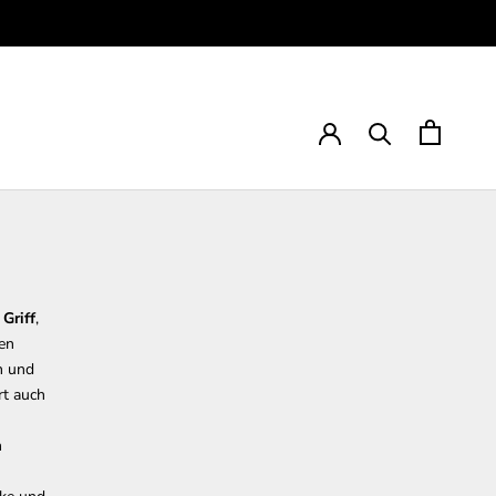
Griff
,
den
n und
rt auch
n