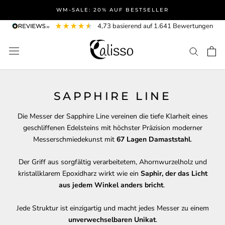
Direkt
WM-SALE: 20% AUF BESTSELLER
zum
4,73
basierend auf
1.641
Bewertungen
Inhalt
SAPPHIRE LINE
Die Messer der Sapphire Line vereinen die tiefe Klarheit eines
geschliffenen Edelsteins mit höchster Präzision moderner
Messerschmiedekunst mit
67 Lagen Damaststahl
.
Der Griff aus sorgfältig verarbeitetem, Ahornwurzelholz und
kristallklarem Epoxidharz wirkt wie ein
Saphir, der das Licht
aus jedem Winkel anders bricht
.
Jede Struktur ist einzigartig und macht jedes Messer zu einem
unverwechselbaren Unikat
.