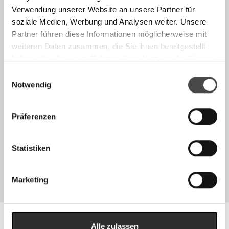
Verwendung unserer Website an unsere Partner für
soziale Medien, Werbung und Analysen weiter. Unsere
Partner führen diese Informationen möglicherweise mit
FILETIERMESSER
CHAI DAO
weiteren Daten zusammen, die Sie ihnen bereitgestellt
AB €110,00
AB €160,00
haben oder die sie im Rahmen Ihrer Nutzung der Dienste
gesammelt haben.
Einwilligungsauswahl
Notwendig
Präferenzen
Statistiken
PERFORMANCE SET
BROTMESSER
AB €270,00
AB €120,00
Marketing
CALISSO
Alle zulassen