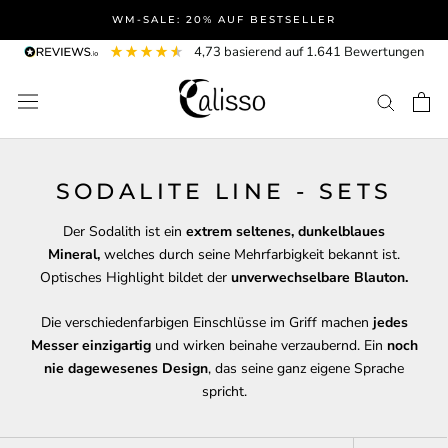
Direkt
WM-SALE: 20% AUF BESTSELLER
zum
4,73
basierend auf
1.641
Bewertungen
Inhalt
SODALITE LINE - SETS
Der Sodalith ist ein
extrem seltenes, dunkelblaues
Mineral,
welches durch seine Mehrfarbigkeit bekannt ist.
Optisches Highlight bildet der
unverwechselbare Blauton.
Die verschiedenfarbigen Einschlüsse im Griff machen
jedes
Messer einzigartig
und wirken beinahe verzaubernd. Ein
noch
nie dagewesenes Design
, das seine ganz eigene Sprache
spricht.