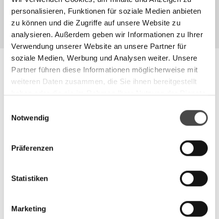
PIONEER SET
PERFORMANCE SET
personalisieren, Funktionen für soziale Medien anbieten
€170,00
€230,00
AB €270,00
zu können und die Zugriffe auf unsere Website zu
analysieren. Außerdem geben wir Informationen zu Ihrer
Verwendung unserer Website an unsere Partner für
soziale Medien, Werbung und Analysen weiter. Unsere
Partner führen diese Informationen möglicherweise mit
CALISSO
weiteren Daten zusammen, die Sie ihnen bereitgestellt
Impressum
haben oder die sie im Rahmen Ihrer Nutzung der Dienste
gesammelt haben.
AGB
Einwilligungsauswahl
Notwendig
Datenschutz
Cookie-Richtlinie
Präferenzen
CONTACT
Statistiken
Kontaktformular
FAQ
Marketing