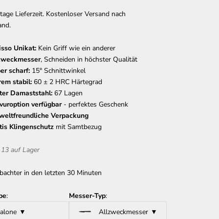
age Lieferzeit. Kostenloser Versand nach
and.
isso Unikat:
Kein Griff wie ein anderer
zweckmesser
, Schneiden in höchster Qualität
er scharf:
15° Schnittwinkel
rem stabil:
60 ± 2 HRC Härtegrad
ter Damaststahl:
67 Lagen
vuroption verfügbar
- perfektes Geschenk
eltfreundliche Verpackung
tis Klingenschutz
mit Samtbezug
 13 auf Lager
bachter in den letzten 30 Minuten
be
:
Messer-Typ
:
alone
Allzweckmesser