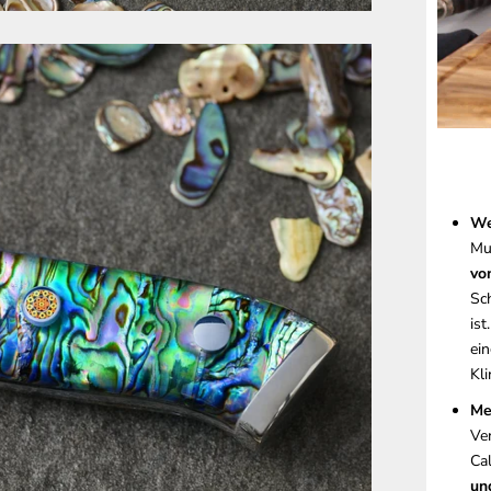
We
Mu
vo
Sc
ist
ein
Kl
Me
Ve
Ca
un