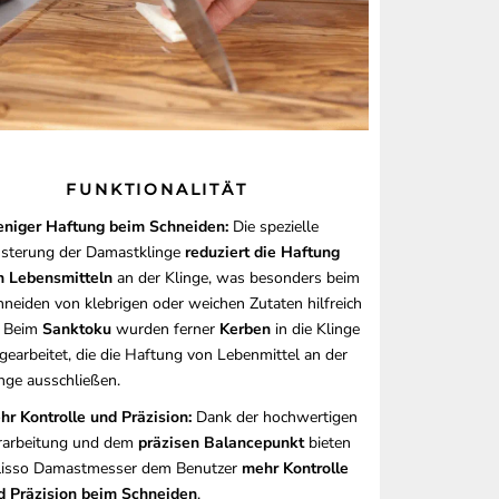
FUNKTIONALITÄT
niger Haftung beim Schneiden:
Die spezielle
sterung der Damastklinge
reduziert die Haftung
n Lebensmitteln
an der Klinge, was besonders beim
hneiden von klebrigen oder weichen Zutaten hilfreich
. Beim
Sanktoku
wurden ferner
Kerben
in die Klinge
gearbeitet, die die Haftung von Lebenmittel an der
inge ausschließen.
hr Kontrolle und Präzision:
Dank der hochwertigen
rarbeitung und dem
präzisen Balancepunkt
bieten
lisso Damastmesser dem Benutzer
mehr Kontrolle
d Präzision beim Schneiden
.