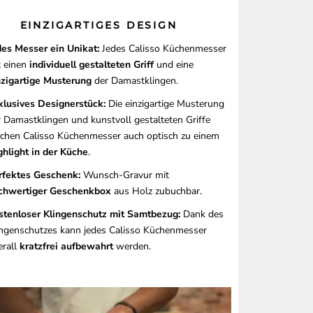
EINZIGARTIGES DESIGN
des Messer ein Unikat:
Jedes Calisso Küchenmesser
t einen
individuell gestalteten Griff
und eine
nzigartige Musterung
der Damastklingen.
klusives Designerstück:
Die einzigartige Musterung
r Damastklingen und kunstvoll gestalteten Griffe
chen Calisso Küchenmesser auch optisch zu einem
ghlight in der Küche
.
rfektes Geschenk:
Wunsch-Gravur mit
chwertiger Geschenkbox
aus Holz zubuchbar.
stenloser Klingenschutz mit Samtbezug:
Dank des
ingenschutzes kann jedes Calisso Küchenmesser
erall
kratzfrei aufbewahrt
werden.