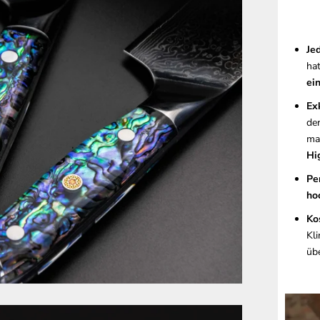
Je
ha
ei
Ex
de
ma
Hi
Pe
ho
Ko
Kl
üb