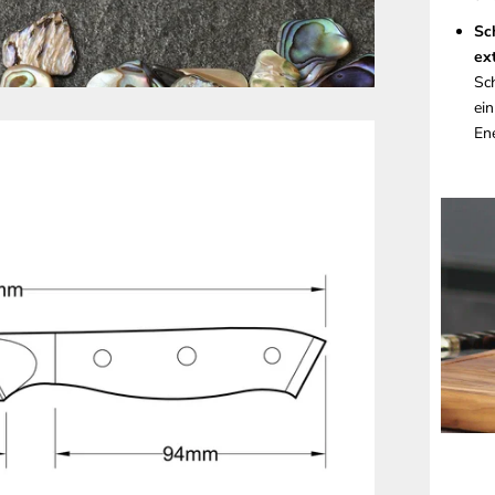
Sc
ex
Sc
ei
Ene