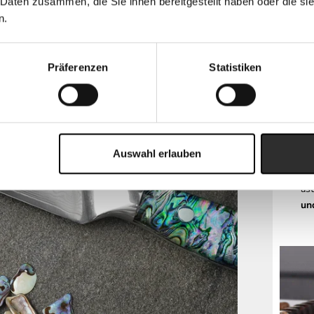
 Daten zusammen, die Sie ihnen bereitgestellt haben oder die s
un
n.
fil
Ge
Ha
Präferenzen
Statistiken
He
pe
un
Er
Auswahl erlauben
ei
Wu
äs
un