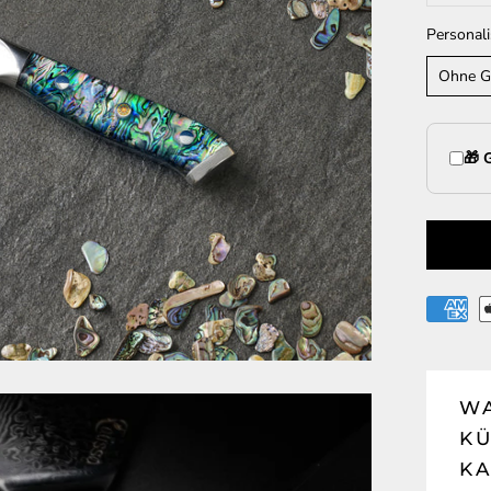
Personali
Ohne G
🎁 
WA
K
K