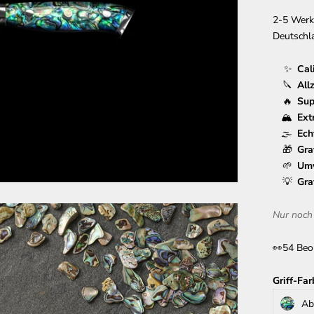
2-5 Werkt
Deutschl
Cal
All
Sup
Ext
Ech
Gra
Umw
Gra
Nur noch
👀
54 Beo
Griff-Far
Ab