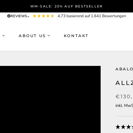
WM-SALE: 20% AUF BESTSELLER
4,73
basierend auf
1.641
Bewertungen
P
ABOUT US
KONTAKT
ABALO
ALL
€130
inkl. MwS