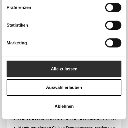
nutzt sich langsamer ab, was bedeutet, dass Calisso
Präferenzen
Damastmesser
länger geschärft
bleiben und
beim
Nachschärfen weniger Material abgetragen
wird.
Statistiken
Marketing
Alle zulassen
Auswahl erlauben
Ablehnen
HANDWERKSKUNST UND EXKLUSIVITÄT
Handwerkskunst:
Calisso Damastmesser werden von