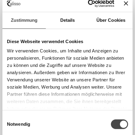
Langlebigkeit:
Dank der
Kombination aus robusten
Stahlschichten
ist ein Calisso Damastmesser extrem
langlebig und widersteht besser den alltäglichen
Zustimmung
Details
Über Cookies
Belastungen in der Küche.
Mehr Schichten für Stabilität und Flexibilität:
Calisso
Diese Webseite verwendet Cookies
Damastmesser haben
mehr Lagen Stahl
, was sie
stabiler und gleichzeitig flexibler macht, sodass sie
Wir verwenden Cookies, um Inhalte und Anzeigen zu
weniger anfällig für Brüche oder Verformungen
sind.
personalisieren, Funktionen für soziale Medien anbieten
zu können und die Zugriffe auf unsere Website zu
Korrosionsbeständigkeit:
Durch die Verwendung von
hochwertigeren Materialien und
speziellen
analysieren. Außerdem geben wir Informationen zu Ihrer
Beschichtungen
sind Calisso Damastmesser besonders
Verwendung unserer Website an unsere Partner für
resistent gegen Rost und Verfärbungen
, was die
soziale Medien, Werbung und Analysen weiter. Unsere
Lebensdauer weiter verlängert.
Partner führen diese Informationen möglicherweise mit
weiteren Daten zusammen, die Sie ihnen bereitgestellt
Bessere Wärmebehandlung:
Calisso Damastmesser
haben oder die sie im Rahmen Ihrer Nutzung der Dienste
durchlaufen eine
präzisere Wärmebehandlung
, was die
gesammelt haben.
Härte und Flexibilität der Klinge optimiert und zu einer
Einwilligungsauswahl
besseren Leistungsfähigkeit
führt.
Notwendig
Weniger Abrieb beim Schleifen:
Hochwertiger Stahl