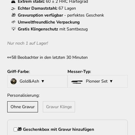
Extrem stabil:
60 ± 2 HRC Härtegrad
Echter Damaststahl:
67 Lagen
Gravuroption verfügbar
- perfektes Geschenk
Umweltfreundliche Verpackung
Gratis Klingenschutz
mit Samtbezug
Nur noch 1 auf Lager!
👀
58 Beobachter in den letzten 30 Minuten
Griff-Farbe
:
Messer-Typ
:
Gold&Ash
Pioneer Set
Personalisierung:
Ohne Gravur
Gravur Klinge
🎁 Geschenkbox mit Gravur hinzufügen