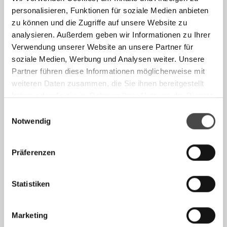
personalisieren, Funktionen für soziale Medien anbieten
Calisso Sleeves sind in jeder Messerbestellung enthalten.
Sie
zu können und die Zugriffe auf unsere Website zu
können die Sleeves jedoch hier nachkaufen und z.B. auch ihre
analysieren. Außerdem geben wir Informationen zu Ihrer
anderen Messer schützen.
Verwendung unserer Website an unsere Partner für
soziale Medien, Werbung und Analysen weiter. Unsere
DAS MACHT DEN SLEEVE SO
Partner führen diese Informationen möglicherweise mit
BESONDERS:
weiteren Daten zusammen, die Sie ihnen bereitgestellt
haben oder die sie im Rahmen Ihrer Nutzung der Dienste
Erhöht die Lebensdauer
von hochwertigen Messern
gesammelt haben.
Einwilligungsauswahl
Notwendig
Schützt die Klinge
vor Kratzern und Ausbrüchen
Leicht und platzsparend
Präferenzen
Für fast alle Messer geeignet
Statistiken
SLEEVE-GRÖSSEN:
Allzweckmesser: 135mm x 30mm
Marketing