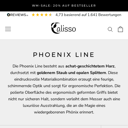
Direkt
WM-SALE: 20% AUF BESTSELLER
zum
4,73
basierend auf
1.641
Bewertungen
Inhalt
PHOENIX LINE
Die Phoenix Line besteht aus
achat-geschichtetem Harz
,
durchsetzt mit
goldenem Staub und opalen Splittern
. Diese
eindrucksvolle Materialkombination erzeugt eine feurige,
schimmernde Optik und sorgt für ergonomische Perfektion. Die
polierte Oberfläche des ergonomisch geformten Griffs bietet
nicht nur sicheren Halt, sondern verleiht dem Messer auch eine
luxuriöse Ausstrahlung, die an die Magie eines
wiedergeborenen Phönix erinnert.