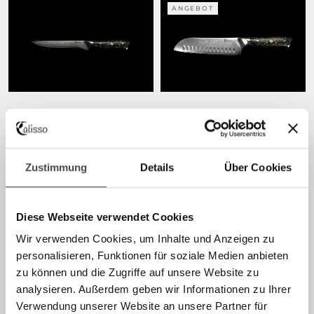
ANGEBOT
FILETIERMESSER
SANTOKU
AB €130,00
€120,00
€170,00
Zustimmung
Details
Über Cookies
AUSVERKAUFT
AUSVERKAUFT
Diese Webseite verwendet Cookies
Wir verwenden Cookies, um Inhalte und Anzeigen zu
personalisieren, Funktionen für soziale Medien anbieten
zu können und die Zugriffe auf unsere Website zu
ALLZWECKMESSER
CHEFMESSER
analysieren. Außerdem geben wir Informationen zu Ihrer
€80,00
€110,00
AB €150,00
Verwendung unserer Website an unsere Partner für