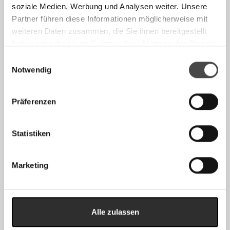
soziale Medien, Werbung und Analysen weiter. Unsere
ANGEBOT
ANGEBOT
Partner führen diese Informationen möglicherweise mit
weiteren Daten zusammen, die Sie ihnen bereitgestellt
haben oder die sie im Rahmen Ihrer Nutzung der Dienste
gesammelt haben.
Einwilligungsauswahl
Notwendig
FILETIERMESSER
SANTOKU
Präferenzen
€100,00
€110,00
€140,00
€150,00
Statistiken
AUSVERKAUFT
Marketing
Alle zulassen
ALLZWECKMESSER
BROTMESSER
AB €110,00
AB €120,00