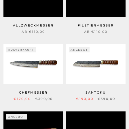
ALLZWECKMESSER
FILETIERMESSER
AB €110,00
AB €110,00
AUSVERKAUFT
ANGEBOT
CHEFMESSER
SANTOKU
€170,00
€390,00
€190,00
€390,00
ANGEBOT