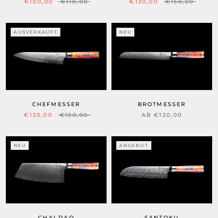
€100,00
€110,00
€130,00
€150,00
AUSVERKAUFT
NEU
CHEFMESSER
BROTMESSER
€120,00
€150,00
AB €120,00
NEU
ANGEBOT
CHAI DAO
SANTOKU