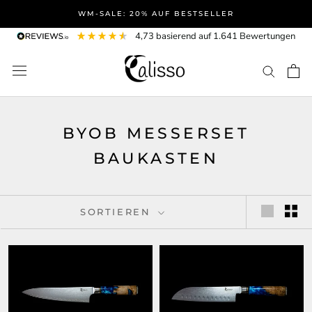
Direkt
WM-SALE: 20% AUF BESTSELLER
zum
4,73
basierend auf
1.641
Bewertungen
Inhalt
BYOB MESSERSET
BAUKASTEN
SORTIEREN