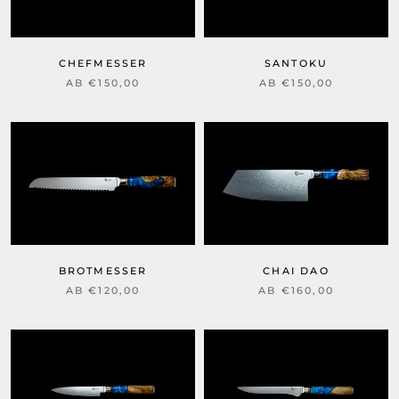
SANTOKU
CHEFMESSER
AB €150,00
AB €150,00
BROTMESSER
CHAI DAO
AB €120,00
AB €160,00