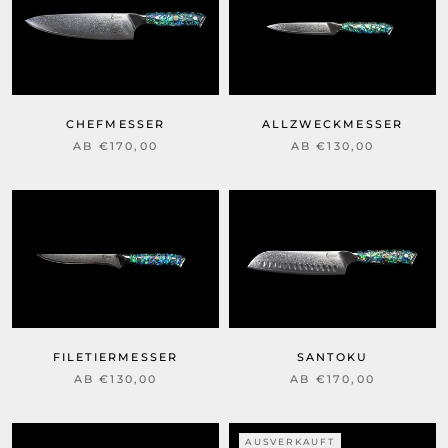
CHEFMESSER
ALLZWECKMESSER
AB €170,00
AB €130,00
FILETIERMESSER
SANTOKU
AB €130,00
AB €170,00
AUSVERKAUFT